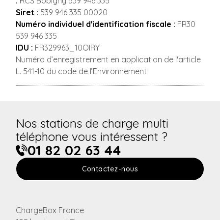
:
RCS Bobigny 539 946 335
Siret :
539 946 335 00020
Numéro individuel d'identification fiscale :
FR30
539 946 335
IDU :
FR329963_10OIRY
Numéro d’enregistrement en application de l'article
L. 541-10 du code de l’Environnement
Nos stations de charge multi
téléphone vous intéressent ?
01 82 02 63 44
Contactez-nous
ChargeBox France