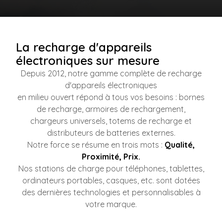
La recharge d'appareils
électroniques sur mesure
Depuis 2012, notre gamme complète de recharge
d'appareils électroniques
en milieu ouvert répond à tous vos besoins : bornes
de recharge, armoires de rechargement,
chargeurs universels, totems de recharge et
distributeurs de batteries externes.
Notre force se résume en trois mots :
Qualité,
Proximité, Prix.
Nos stations de charge pour téléphones, tablettes,
ordinateurs portables, casques, etc. sont dotées
des dernières technologies et personnalisables à
votre marque.