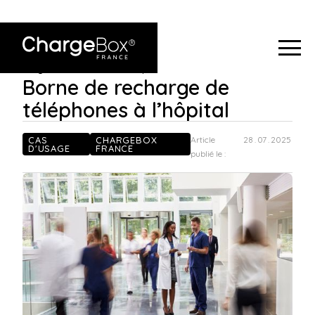
ChargeBox France
>
Borne de recharge de téléphones à
Blog
>
l’hôpital
Borne de recharge de
téléphones à l’hôpital
CAS
CHARGEBOX
Article
28
.
07
.
2025
D'USAGE
FRANCE
publié le :