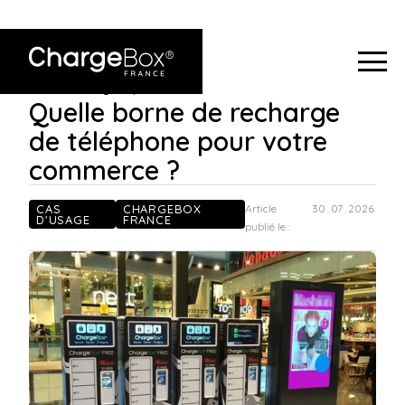
ChargeBox
Quelle borne de recharge de téléphone
France
>
Blog
>
pour votre commerce ?
Quelle borne de recharge
de téléphone pour votre
commerce ?
CAS
CHARGEBOX
Article
30
.
07
.
2026
D'USAGE
FRANCE
publié le :