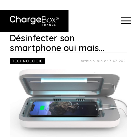
ChargeBox France
>
Désinfecter son smartphone oui
Blog
>
mais…
Désinfecter son
smartphone oui mais…
TECHNOLOGIE
Article publié le :
7
.
07
.
2021