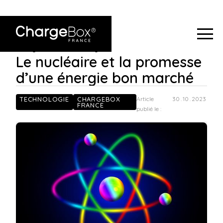
ChargeBox France
Le nucléaire et la promesse d’une
>
Blog
>
énergie bon marché
Le nucléaire et la promesse
d’une énergie bon marché
TECHNOLOGIE
CHARGEBOX
Article
30
.
10
.
2023
FRANCE
publié le :