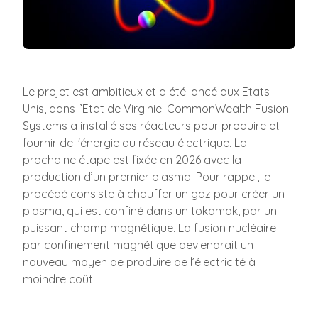
Le projet est ambitieux et a été lancé aux Etats-
Unis, dans l’Etat de Virginie. CommonWealth Fusion
Systems a installé ses réacteurs pour produire et
fournir de l'énergie au réseau électrique. La
prochaine étape est fixée en 2026 avec la
production d’un premier plasma. Pour rappel, le
procédé consiste à chauffer un gaz pour créer un
plasma, qui est confiné dans un tokamak, par un
puissant champ magnétique. La fusion nucléaire
par confinement magnétique deviendrait un
nouveau moyen de produire de l’électricité à
moindre coût.