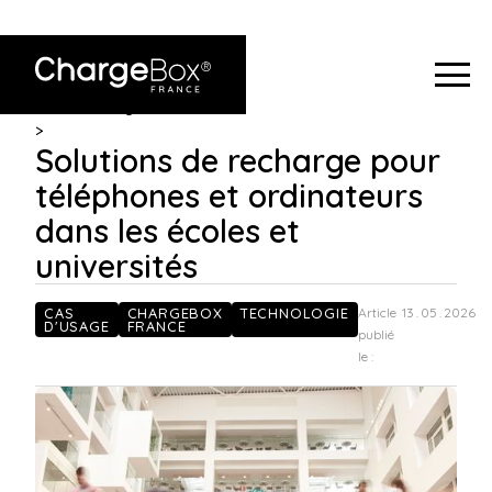
ChargeBox
Solutions de recharge pour téléphones et
France
>
Blog
ordinateurs dans les écoles et universités
>
Solutions de recharge pour
téléphones et ordinateurs
dans les écoles et
universités
CAS
CHARGEBOX
TECHNOLOGIE
Article
13
.
05
.
2026
D'USAGE
FRANCE
publié
le :