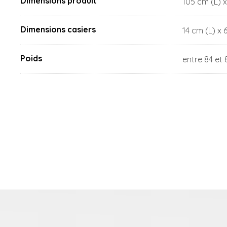
Dimensions produit
105 cm (L) x
Dimensions casiers
14 cm (L) x 
Poids
entre 84 et 