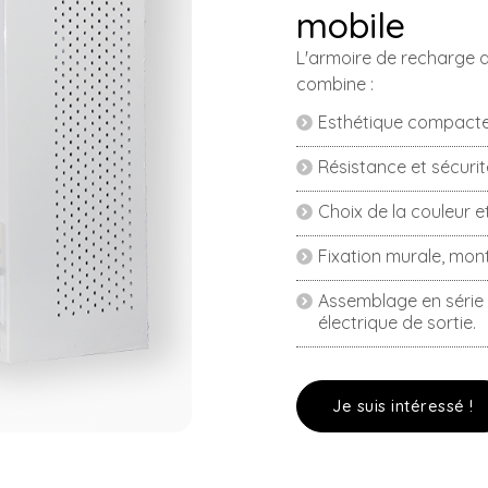
mobile
L'armoire de recharge d
combine :
Esthétique compacte
Résistance et sécuri
Choix de la couleur 
Fixation murale, mont
Assemblage en série 
électrique de sortie.
Je suis intéressé !