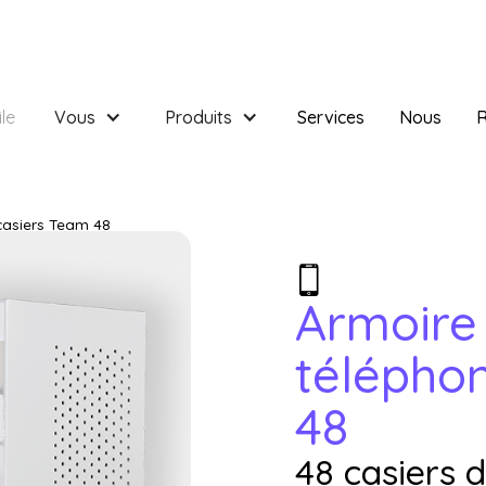
le
Vous
Produits
Services
Nous
R
casiers Team 48
Armoire
télépho
48
48 casiers 