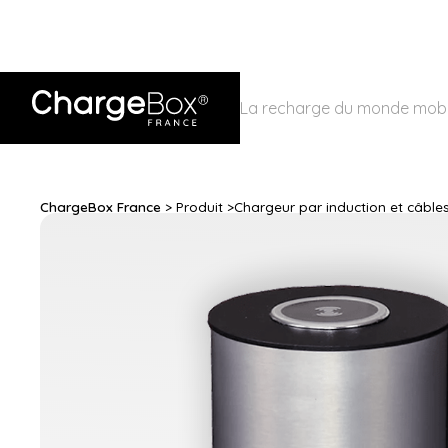
La recharge du monde mobi
ChargeBox France
> Produit >
Chargeur par induction et câbl