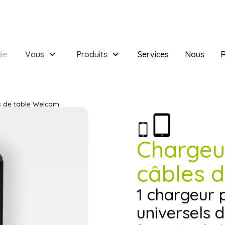
le
Vous
Produits
Services
Nous
R
es de table Welcom
Chargeur
câbles 
1 chargeur 
universels 