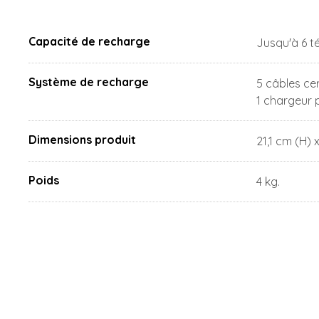
Capacité de recharge
Jusqu'à 6 t
Système de recharge
5 câbles cer
1 chargeur p
Dimensions produit
21,1 cm (H) 
Poids
4 kg.