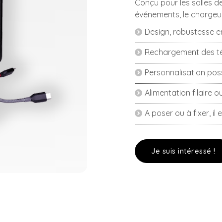
Conçu pour les salles d
événements, le chargeur
Design, robustesse e
Rechargement des té
Personnalisation poss
Alimentation filaire o
A poser ou à fixer, il 
Je suis intéressé !