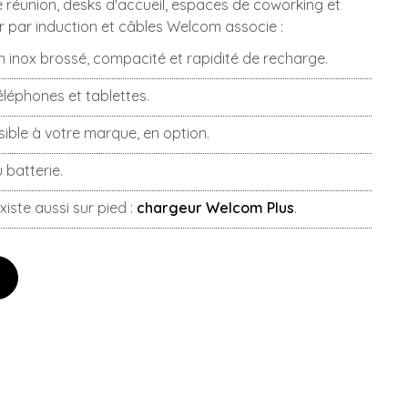
e réunion, desks d'accueil, espaces de coworking et
 par induction et câbles Welcom associe :
n inox brossé, compacité et rapidité de recharge.
léphones et tablettes.
ible à votre marque, en option.
u batterie.
existe aussi sur pied :
chargeur Welcom Plus
.