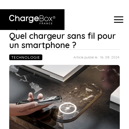
ChargeBox France
>
Quel chargeur sans fil pour un
Blog
>
smartphone ?
Quel chargeur sans fil pour
un smartphone ?
TECHNOLOGIE
Article publié le :
16
.
08
.
2024