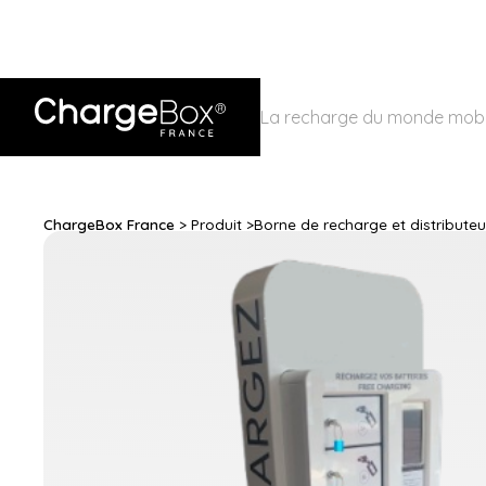
La recharge du monde mobi
ChargeBox France
> Produit >
Borne de recharge et distribute