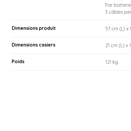
Par batterie
3 câbles pe
Dimensions produit
57 cm (L) x 
Dimensions casiers
21 cm (L) x 
Poids
121 kg.