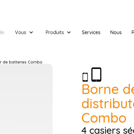
le
Vous
Produits
Services
Nous
R
ur de batteries Combo
Borne d
distribu
Combo
4 casiers s