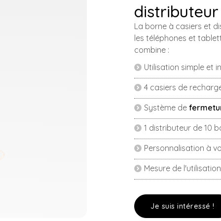
distributeur
La borne à casiers et d
les téléphones et table
combine :
Utilisation simple et in
4 casiers de recharge
Système de
fermetu
1 distributeur de 10 
Personnalisation à vo
Mesure de l'utilisatio
Je suis intéressé !