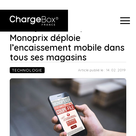
ChargeBox
Monoprix déploie l’encaissement mobile
France
>
Blog
>
dans tous ses magasins
Monoprix déploie
l’encaissement mobile dans
tous ses magasins
TECHNOLOGIE
Article publié le :
14
.
02
.
2019